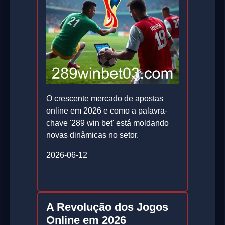
O crescente mercado de apostas
online em 2026 e como a palavra-
chave '289 win bet' está moldando
novas dinâmicas no setor.
2026-06-12
A Revolução dos Jogos
Online em 2026