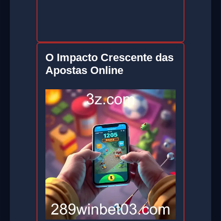
O Impacto Crescente das
Apostas Online