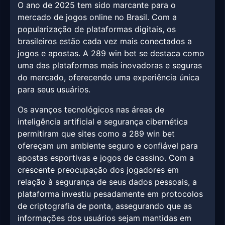
O ano de 2025 tem sido marcante para o
mercado de jogos online no Brasil. Com a
popularização de plataformas digitais, os
brasileiros estão cada vez mais conectados a
jogos e apostas. A 289 win bet se destaca como
uma das plataformas mais inovadoras e seguras
do mercado, oferecendo uma experiência única
para seus usuários.
Os avanços tecnológicos nas áreas de
inteligência artificial e segurança cibernética
permitiram que sites como a 289 win bet
ofereçam um ambiente seguro e confiável para
apostas esportivas e jogos de cassino. Com a
crescente preocupação dos jogadores em
relação à segurança de seus dados pessoais, a
plataforma investiu pesadamente em protocolos
de criptografia de ponta, assegurando que as
informações dos usuários sejam mantidas em