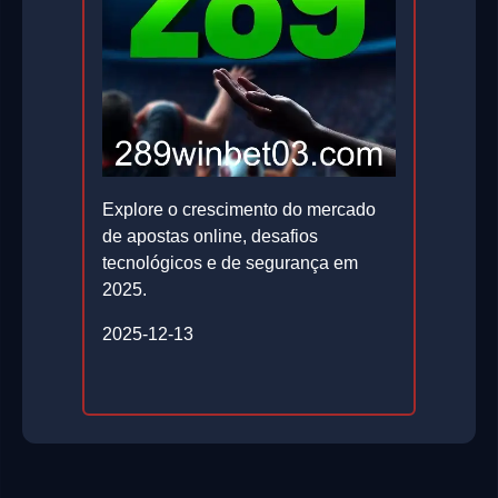
Explore o crescimento do mercado
de apostas online, desafios
tecnológicos e de segurança em
2025.
2025-12-13