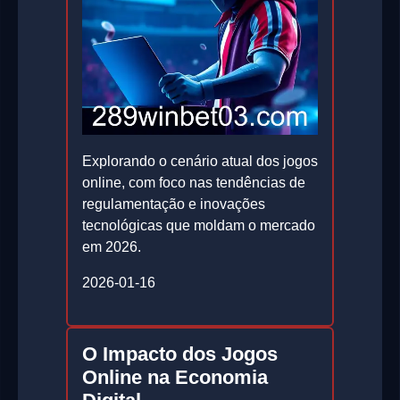
Explorando o cenário atual dos jogos
online, com foco nas tendências de
regulamentação e inovações
tecnológicas que moldam o mercado
em 2026.
2026-01-16
O Impacto dos Jogos
Online na Economia