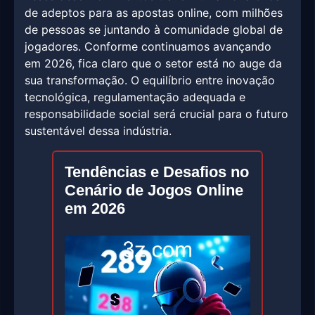
de adeptos para as apostas online, com milhões
de pessoas se juntando à comunidade global de
jogadores. Conforme continuamos avançando
em 2026, fica claro que o setor está no auge da
sua transformação. O equilíbrio entre inovação
tecnológica, regulamentação adequada e
responsabilidade social será crucial para o futuro
sustentável dessa indústria.
Tendências e Desafios no
Cenário de Jogos Online
em 2026