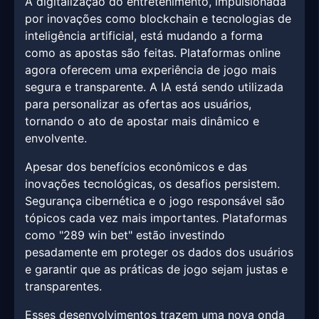
A digitalização do entretenimento, impulsionada
por inovações como blockchain e tecnologias de
inteligência artificial, está mudando a forma
como as apostas são feitas. Plataformas online
agora oferecem uma experiência de jogo mais
segura e transparente. A IA está sendo utilizada
para personalizar as ofertas aos usuários,
tornando o ato de apostar mais dinâmico e
envolvente.
Apesar dos benefícios econômicos e das
inovações tecnológicas, os desafios persistem.
Segurança cibernética e o jogo responsável são
tópicos cada vez mais importantes. Plataformas
como "289 win bet" estão investindo
pesadamente em proteger os dados dos usuários
e garantir que as práticas de jogo sejam justas e
transparentes.
Esses desenvolvimentos trazem uma nova onda