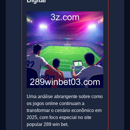
Digital
Uma análise abrangente sobre como
os jogos online continuam a
transformar o cenário econômico em
2025, com foco especial no site
popular 289 win bet.