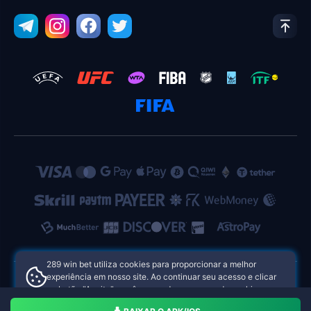
289 win bet utiliza cookies para proporcionar a melhor
experiência em nosso site. Ao continuar seu acesso e clicar
no botão "Aceito", você concorda com o uso de cookies.
289 win bet cassino online Brasil