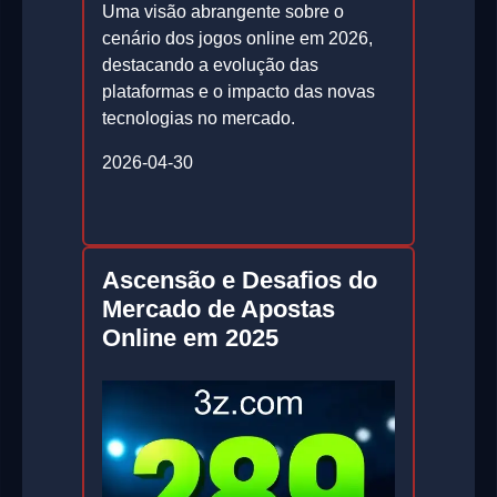
Uma visão abrangente sobre o
cenário dos jogos online em 2026,
destacando a evolução das
plataformas e o impacto das novas
tecnologias no mercado.
2026-04-30
Ascensão e Desafios do
Mercado de Apostas
Online em 2025