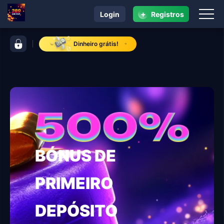
+
Login
Registros
navegação 289 win bet
barra de controles 289 win bet
Dinheiro grátis!
BÓNUS DE
PRIMEIRO
DEPÓSITO