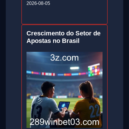
2026-08-05
Crescimento do Setor de
Apostas no Brasil