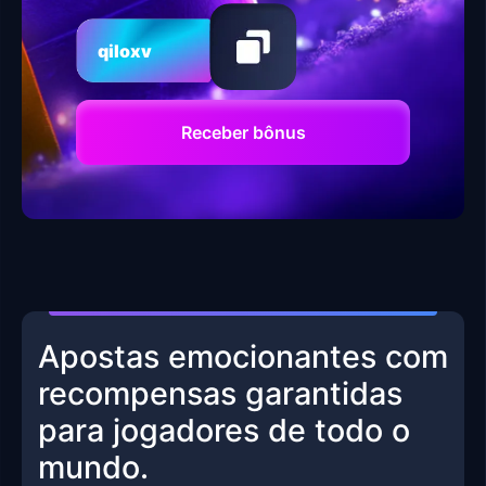
qiloxv
Receber bônus
Apostas emocionantes com
recompensas garantidas
para jogadores de todo o
mundo.