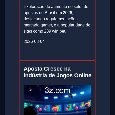
Exploração do aumento no setor de
apostas no Brasil em 2026,
destacando regulamentações,
mercado gamer, e a popularidade de
sites como 289 win bet.
2026-08-04
Aposta Cresce na
Indústria de Jogos Online