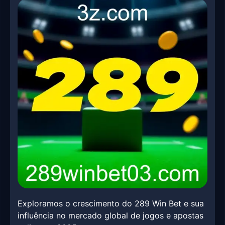
Exploramos o crescimento do 289 Win Bet e sua
influência no mercado global de jogos e apostas