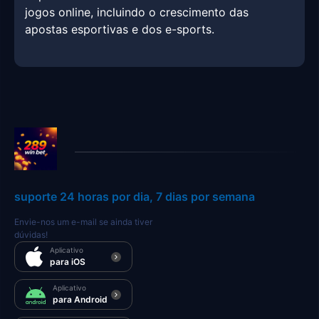
jogos online, incluindo o crescimento das
apostas esportivas e dos e-sports.
suporte 24 horas por dia, 7 dias por semana
Envie-nos um e-mail se ainda tiver
dúvidas!
Aplicativo
para iOS
Aplicativo
para Android