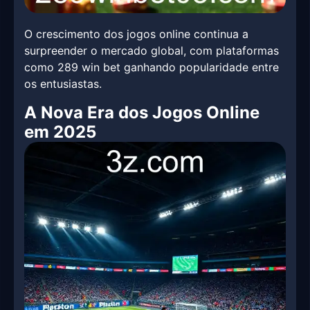
O crescimento dos jogos online continua a
surpreender o mercado global, com plataformas
como 289 win bet ganhando popularidade entre
os entusiastas.
A Nova Era dos Jogos Online
em 2025