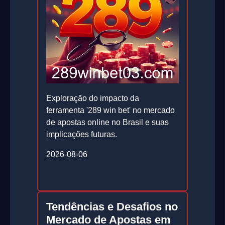
Exploração do impacto da
ferramenta '289 win bet' no mercado
de apostas online no Brasil e suas
implicações futuras.
2026-08-06
Tendências e Desafios no
Mercado de Apostas em