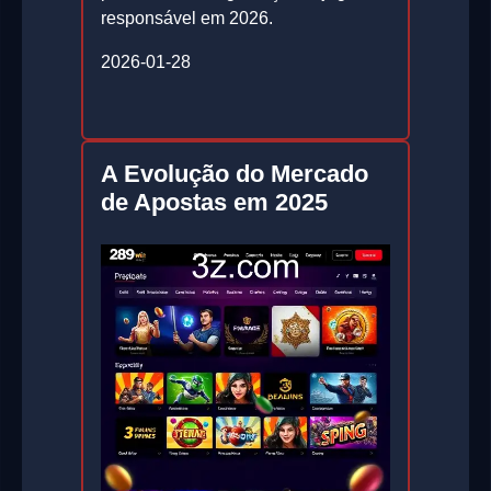
responsável em 2026.
2026-01-28
A Evolução do Mercado
de Apostas em 2025