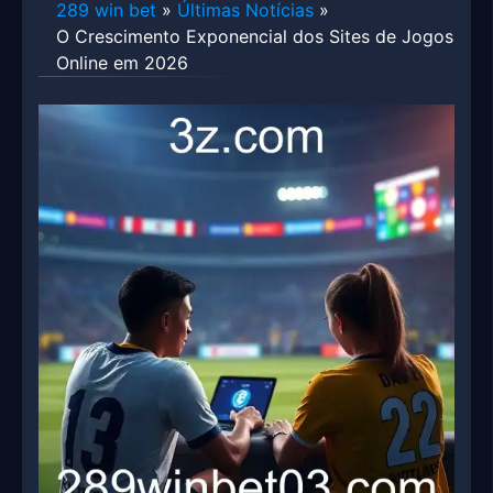
289 win bet
»
Últimas Notícias
»
O Crescimento Exponencial dos Sites de Jogos
Online em 2026