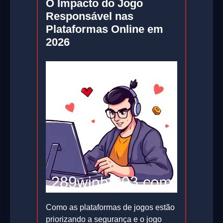
O Impacto do Jogo
Responsável nas
Plataformas Online em
2026
Como as plataformas de jogos estão
priorizando a segurança e o jogo