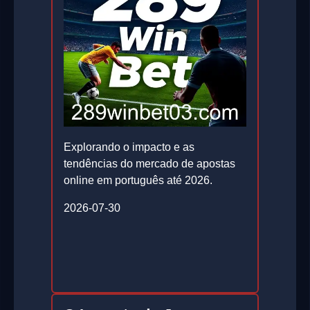
Explorando o impacto e as
tendências do mercado de apostas
online em português até 2026.
2026-07-30