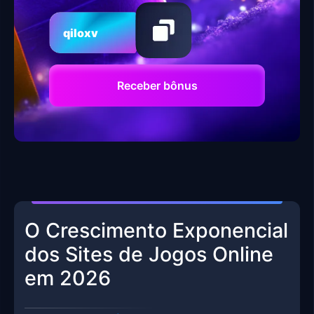
qiloxv
Receber bônus
O Crescimento Exponencial
dos Sites de Jogos Online
em 2026