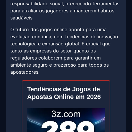
responsabilidade social, oferecendo ferramentas
para auxiliar os jogadores a manterem hábitos
saudáveis.
O futuro dos jogos online aponta para uma
evolução contínua, com tendências de inovação
tecnológica e expansão global. É crucial que
tanto as empresas do setor quanto os
reguladores colaborem para garantir um
ambiente seguro e prazeroso para todos os
apostadores.
Tendências de Jogos de
Apostas Online em 2026