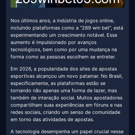
Nos últimos anos, a indústria de jogos online,
incluindo plataformas como a "289 win bet", está
experimentando um crescimento notável. Esse
aumento é impulsionado por avanços
tecnológicos, bem como por uma mudança na
forma como as pessoas escolhem se entreter.
Em 2026, a popularidade dos sites de apostas
esportivas alcançou um novo patamar. No Brasil,
especificamente, as plataformas estão se
tornando não apenas uma forma de lazer, mas
também de interação social. Muitos apostadores
compartilham suas experiências em fóruns e nas
redes sociais, criando um senso de comunidade
em torno das atividades de apostas.
A tecnologia desempenha um papel crucial nesse