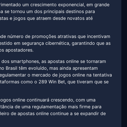
perimentado um crescimento exponencial, em grande
a se tornou um dos principais destinos para
stas e jogos que atraem desde novatos até
ande número de promoções atrativas que incentivam
estido em segurança cibernética, garantindo que as
os apostadores.
o dos smartphones, as apostas online se tornaram
no Brasil têm evoluído, mas ainda apresentam
regulamentar o mercado de jogos online na tentativa
plataformas como o 289 Win Bet, que tiveram que se
jogos online continuará crescendo, com uma
ortância de uma regulamentação mais firme para
eiro de apostas online continue a se expandir de