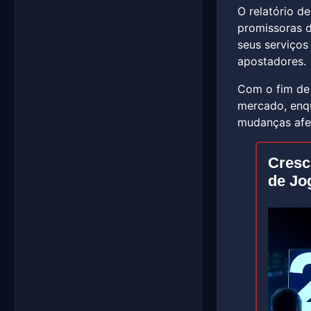
O relatório d
promissoras d
seus serviços
apostadores.
Com o fim de 
mercado, enqu
mudanças afet
Cresc
de Jo