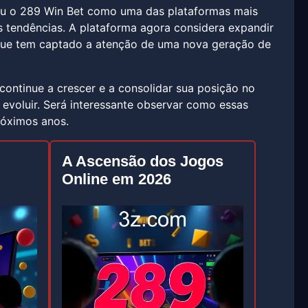
cou o 289 Win Bet como uma das plataformas mais
 tendências. A plataforma agora considera expandir
l que tem captado a atenção de uma nova geração de
ontinue a crescer e a consolidar sua posição no
 evoluir. Será interessante observar como essas
róximos anos.
A Ascensão dos Jogos
Online em 2026