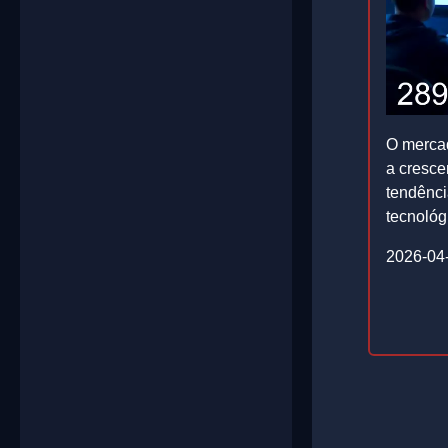
O mercad
a cresce
tendênci
tecnológ
2026-04