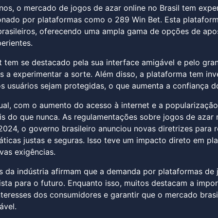
nos, o mercado de jogos de azar online no Brasil tem ex
onado por plataformas como o 289 Win Bet. Esta plataform
rasileiros, oferecendo uma ampla gama de opções de apo
erientes.
 tem se destacado pela sua interface amigável e pelo gr
s a experimentar a sorte. Além disso, a plataforma tem inv
s usuários sejam protegidas, o que aumenta a confiança d
ual, com o aumento do acesso à internet e a popularizaçã
is do que nunca. As regulamentações sobre jogos de azar 
2024, o governo brasileiro anunciou novas diretrizes para 
ráticas justas e seguras. Isso teve um impacto direto em 
vas exigências.
da indústria afirmam que a demanda por plataformas de 
ista para o futuro. Enquanto isso, muitos destacam a imp
nteresses dos consumidores e garantir que o mercado brasil
ável.