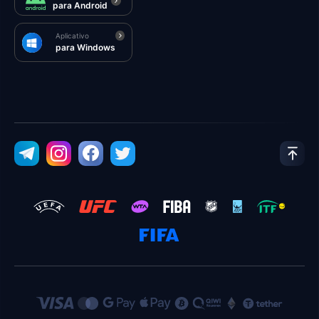
para Android
Aplicativo
para Windows