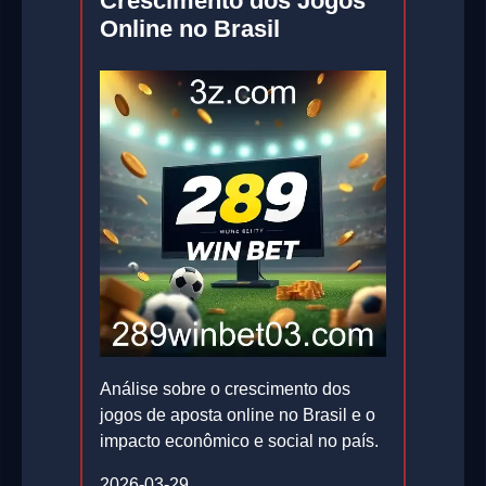
Crescimento dos Jogos
Online no Brasil
Análise sobre o crescimento dos
jogos de aposta online no Brasil e o
impacto econômico e social no país.
2026-03-29