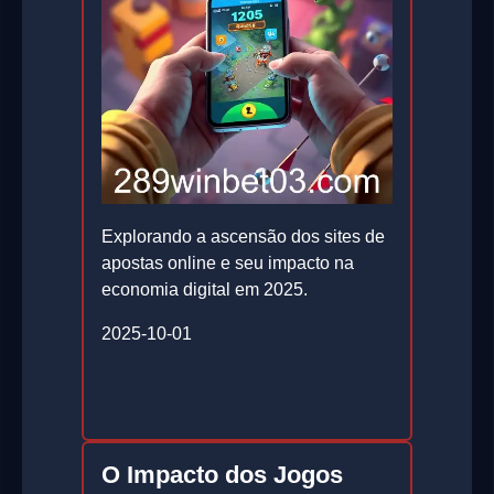
Explorando a ascensão dos sites de
apostas online e seu impacto na
economia digital em 2025.
2025-10-01
O Impacto dos Jogos