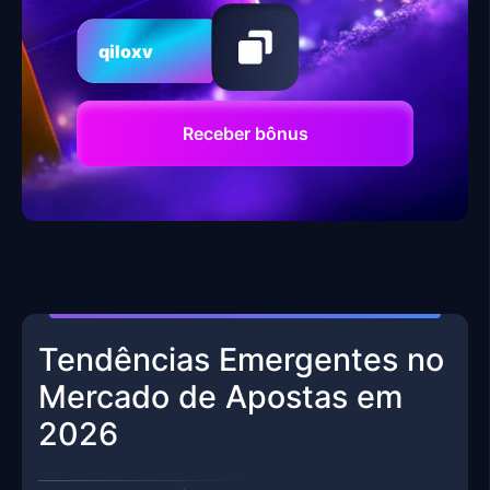
qiloxv
Receber bônus
Tendências Emergentes no
Mercado de Apostas em
2026