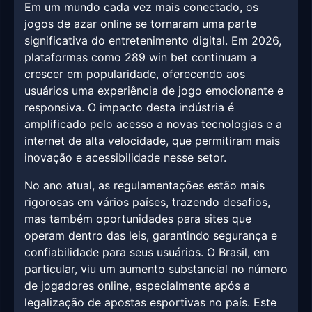
Em um mundo cada vez mais conectado, os
jogos de azar online se tornaram uma parte
significativa do entretenimento digital. Em 2026,
plataformas como 289 win bet continuam a
crescer em popularidade, oferecendo aos
usuários uma experiência de jogo emocionante e
responsiva. O impacto desta indústria é
amplificado pelo acesso a novas tecnologias e a
internet de alta velocidade, que permitiram mais
inovação e acessibilidade nesse setor.
No ano atual, as regulamentações estão mais
rigorosas em vários países, trazendo desafios,
mas também oportunidades para sites que
operam dentro das leis, garantindo segurança e
confiabilidade para seus usuários. O Brasil, em
particular, viu um aumento substancial no número
de jogadores online, especialmente após a
legalização de apostas esportivas no país. Este