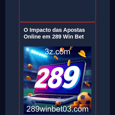
O Impacto das Apostas
Online em 289 Win Bet