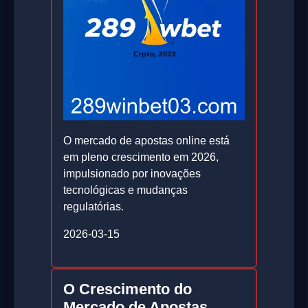
O mercado de apostas online está
em pleno crescimento em 2026,
impulsionado por inovações
tecnológicas e mudanças
regulatórias.
2026-03-15
O Crescimento do
Mercado de Apostas