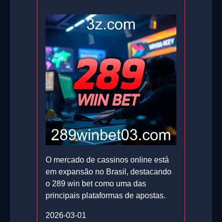
O mercado de cassinos online está
em expansão no Brasil, destacando
o 289 win bet como uma das
principais plataformas de apostas.
2026-03-01