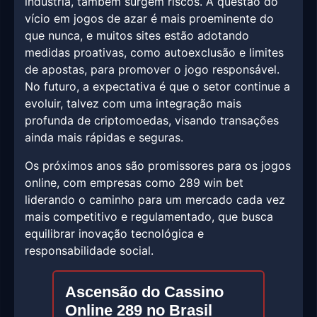
indústria, também surgem riscos. A questão do
vício em jogos de azar é mais proeminente do
que nunca, e muitos sites estão adotando
medidas proativas, como autoexclusão e limites
de apostas, para promover o jogo responsável.
No futuro, a expectativa é que o setor continue a
evoluir, talvez com uma integração mais
profunda de criptomoedas, visando transações
ainda mais rápidas e seguras.
Os próximos anos são promissores para os jogos
online, com empresas como 289 win bet
liderando o caminho para um mercado cada vez
mais competitivo e regulamentado, que busca
equilibrar inovação tecnológica e
responsabilidade social.
Ascensão do Cassino
Online 289 no Brasil