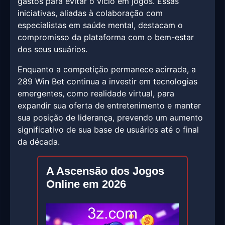
gastos para evitar o vício em jogos. Essas
iniciativas, aliadas à colaboração com
especialistas em saúde mental, destacam o
compromisso da plataforma com o bem-estar
dos seus usuários.
Enquanto a competição permanece acirrada, a
289 Win Bet continua a investir em tecnologias
emergentes, como realidade virtual, para
expandir sua oferta de entretenimento e manter
sua posição de liderança, prevendo um aumento
significativo de sua base de usuários até o final
da década.
A Ascensão dos Jogos
Online em 2026