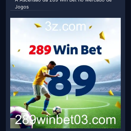
Jogos