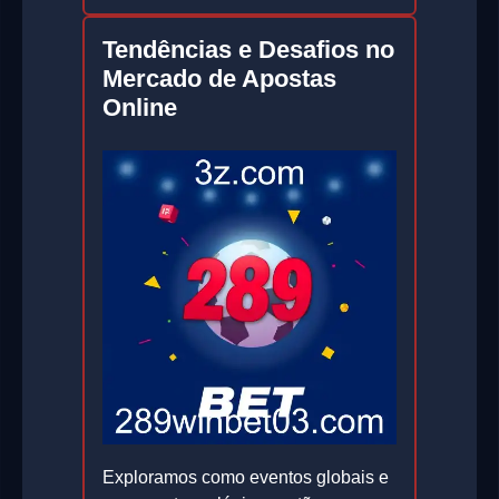
Tendências e Desafios no
Mercado de Apostas
Online
Exploramos como eventos globais e