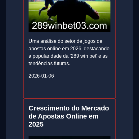
Uma análise do setor de jogos de
apostas online em 2026, destacando
a popularidade da '289 win bet' e as
tendências futuras.
2026-01-06
Crescimento do Mercado
de Apostas Online em
2025