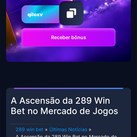
qiloxv
Receber bônus
A Ascensão da 289 Win
Bet no Mercado de Jogos
289 win bet
»
Últimas Notícias
»
A Ascensão da 289 Win Bet no Mercado de