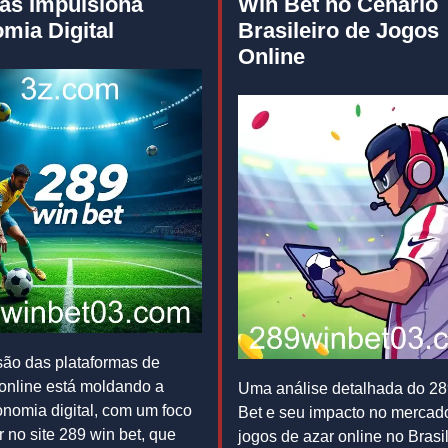
as Impulsiona
Win Bet no Cenário
mia Digital
Brasileiro de Jogos
Online
ão das plataformas de
online está moldando a
Uma análise detalhada do 2
nomia digital, com um foco
Bet e seu impacto no mercad
r no site 289 win bet, que
jogos de azar online no Brasil