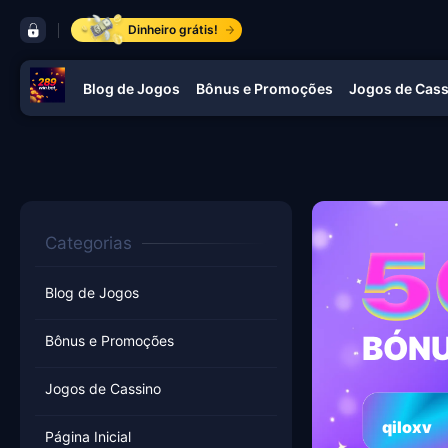
barra de controles 289 win bet
Dinheiro grátis!
Blog de Jogos
Bônus e Promoções
Jogos de Cas
navegação 289 win bet
Categorias
Blog de Jogos
BÓNU
Bônus e Promoções
Jogos de Cassino
qiloxv
Página Inicial