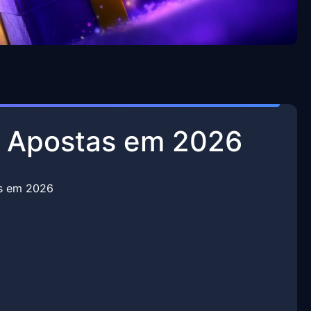
e Apostas em 2026
s em 2026