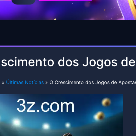
escimento dos Jogos d
t
»
Últimas Notícias
»
O Crescimento dos Jogos de Aposta