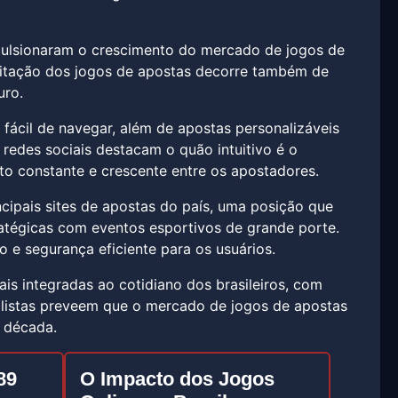
mpulsionaram o crescimento do mercado de jogos de
ceitação dos jogos de apostas decorre também de
uro.
fácil de navegar, além de apostas personalizáveis
redes sociais destacam o quão intuitivo é o
to constante e crescente entre os apostadores.
ncipais sites de apostas do país, uma posição que
ratégicas com eventos esportivos de grande porte.
e segurança eficiente para os usuários.
is integradas ao cotidiano dos brasileiros, com
alistas preveem que o mercado de jogos de apostas
a década.
89
O Impacto dos Jogos