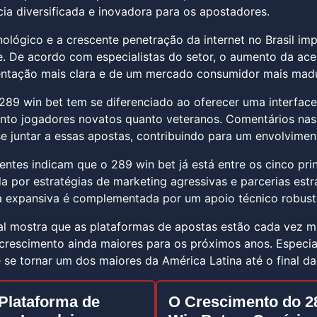
ia diversificada e inovadora para os apostadores.
ológico e a crescente penetração da internet no Brasil i
e. De acordo com especialistas do setor, o aumento da a
ntação mais clara e de um mercado consumidor mais mad
289 win bet tem se diferenciado ao oferecer uma interface 
nto jogadores novatos quanto veteranos. Comentários nas 
e juntar a essas apostas, contribuindo para um envolvimen
centes indicam que o 289 win bet já está entre os cinco pri
da por estratégias de marketing agressivas e parcerias est
 expansiva é complementada por um apoio técnico robusto 
al mostra que as plataformas de apostas estão cada vez ma
crescimento ainda maiores para os próximos anos. Especi
e se tornar um dos maiores da América Latina até o final d
Plataforma de
O Crescimento do 2