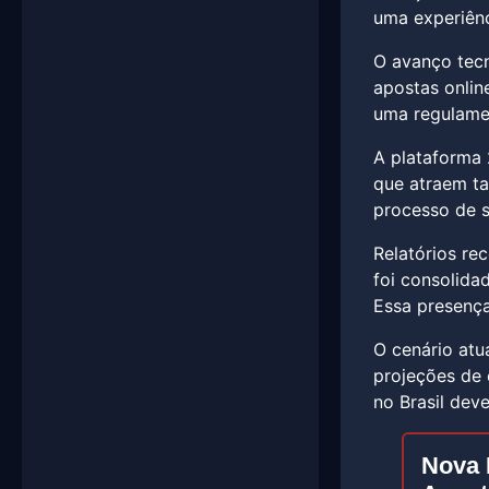
uma experiênc
O avanço tecn
apostas onlin
uma regulame
A plataforma 
que atraem ta
processo de s
Relatórios re
foi consolida
Essa presença
O cenário atu
projeções de 
no Brasil dev
Nova 