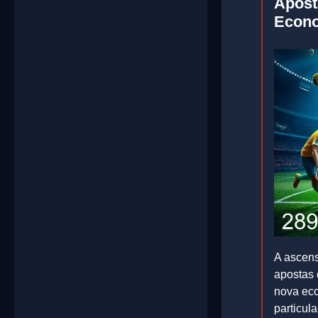
Apost
Econo
A ascens
apostas 
nova eco
particula