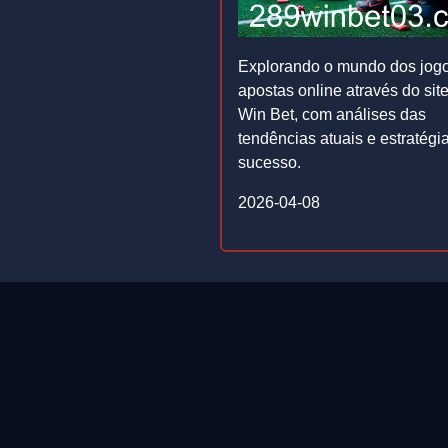
Explorando o mundo dos jog
apostas online através do sit
Win Bet, com análises das
tendências atuais e estratégi
sucesso.
2026-04-08