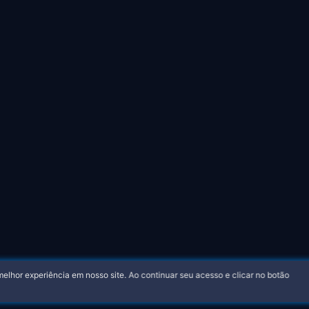
melhor experiência em nosso site. Ao continuar seu acesso e clicar no botão