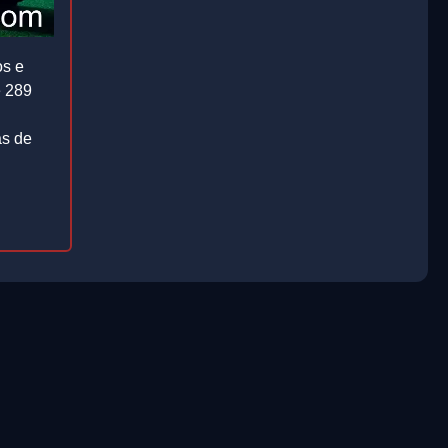
os e
e 289
as de