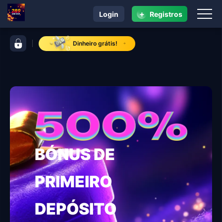
+
Login
Registros
navegação 289 win bet
barra de controles 289 win bet
Dinheiro grátis!
BÓNUS DE
PRIMEIRO
DEPÓSITO