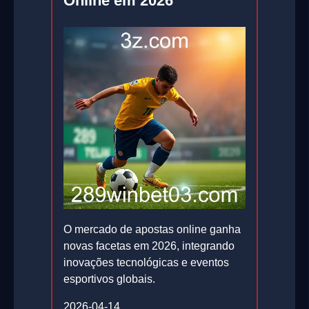
Online em 2026
O mercado de apostas online ganha
novas facetas em 2026, integrando
inovações tecnológicas e eventos
esportivos globais.
2026-04-14