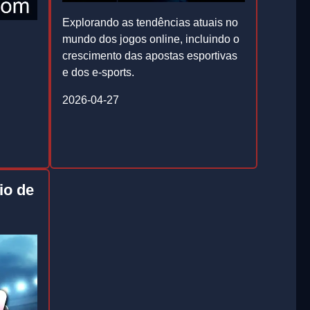
Explorando as tendências atuais no
mundo dos jogos online, incluindo o
crescimento das apostas esportivas
e dos e-sports.
2026-04-27
io de