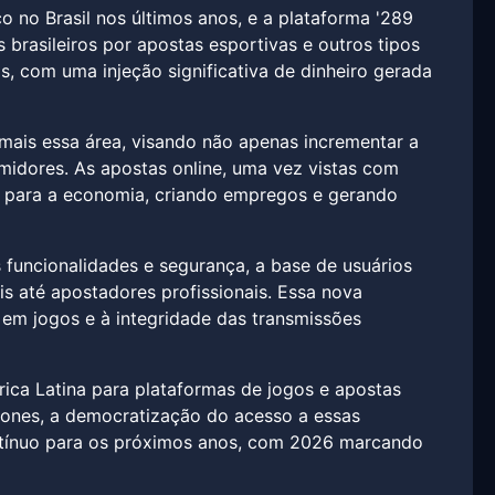
no Brasil nos últimos anos, e a plataforma '289
 brasileiros por apostas esportivas e outros tipos
, com uma injeção significativa de dinheiro gerada
mais essa área, visando não apenas incrementar a
idores. As apostas online, uma vez vistas com
e para a economia, criando empregos e gerando
funcionalidades e segurança, a base de usuários
s até apostadores profissionais. Essa nova
em jogos e à integridade das transmissões
rica Latina para plataformas de jogos e apostas
ones, a democratização do acesso a essas
ntínuo para os próximos anos, com 2026 marcando