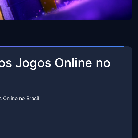
os Jogos Online no
Online no Brasil