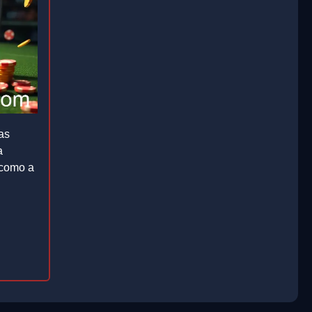
as
a
 como a