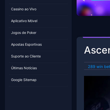
Cassino ao Vivo
Aplicativo Móvel
Jogos de Poker
Apostas Esportivas
Ascen
Suporte ao Cliente
289 win be
Últimas Notícias
Google Sitemap