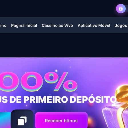
sino
Página Inicial
Cassino ao Vivo
Aplicativo Móvel
Jogos 
S DE PRIMEIRO DEPÓSITO
Receber bônus