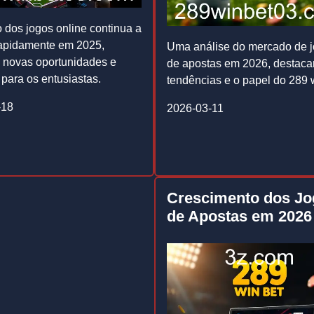
dos jogos online continua a
rapidamente em 2025,
Uma análise do mercado de 
 novas oportunidades e
de apostas em 2026, destac
 para os entusiastas.
tendências e o papel do 289 w
-18
2026-03-11
Crescimento dos Jo
de Apostas em 2026