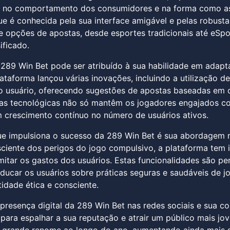
no comportamento dos consumidores e na forma como as 
ue é conhecida pela sua interface amigável e pelas robust
 opções de apostas, desde esportes tradicionais até eSpo
ificado.
289 Win Bet pode ser atribuído à sua habilidade em adapta
taforma lançou várias inovações, incluindo a utilização de i
o usuário, oferecendo sugestões de apostas baseadas em 
ias tecnológicas não só mantêm os jogadores engajados 
 crescimento contínuo no número de usuários ativos.
que impulsiona o sucesso da 289 Win Bet é sua abordagem
ciente dos perigos do jogo compulsivo, a plataforma tem
imitar os gastos dos usuários. Estas funcionalidades são 
ucar os usuários sobre práticas seguras e saudáveis de j
dade ética e consciente.
 presença digital da 289 Win Bet nas redes sociais e sua c
para espalhar a sua reputação e atrair um público mais j