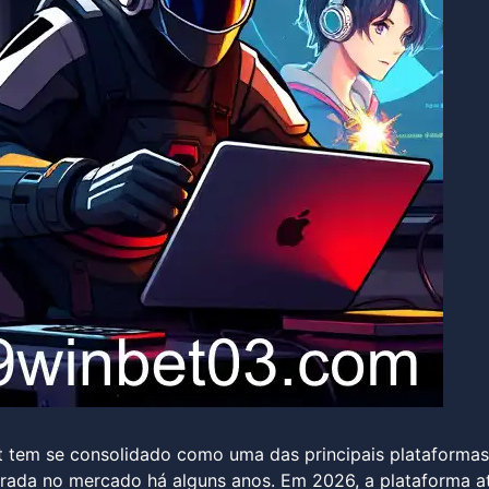
 tem se consolidado como uma das principais plataformas
rada no mercado há alguns anos. Em 2026, a plataforma at