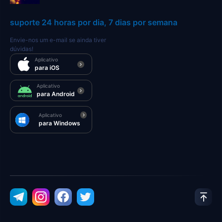
suporte 24 horas por dia, 7 dias por semana
Envie-nos um e-mail se ainda tiver
dúvidas!
Aplicativo
para iOS
Aplicativo
para Android
Aplicativo
para Windows