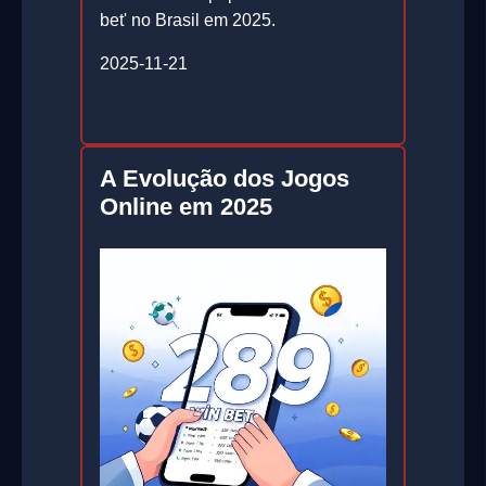
bet' no Brasil em 2025.
2025-11-21
A Evolução dos Jogos
Online em 2025