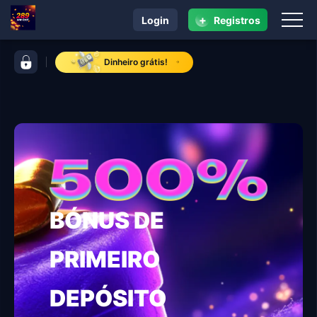
+
Login
Registros
navegação 289 win bet
barra de controles 289 win bet
Dinheiro grátis!
BÓNUS DE
PRIMEIRO
DEPÓSITO