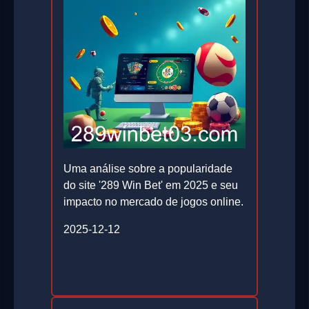
Uma análise sobre a popularidade
do site '289 Win Bet' em 2025 e seu
impacto no mercado de jogos online.
2025-12-12