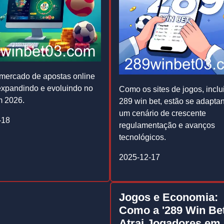
mercado de apostas online
expandindo e evoluindo no
Como os sites de jogos, inclu
m 2026.
289 win bet, estão se adapt
um cenário de crescente
-18
regulamentação e avanços
tecnológicos.
2025-12-17
Jogos e Economia:
Como a '289 Win Bet
Atrai Jogadores em