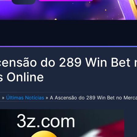
censão do 289 Win Bet
 Online
t
»
Últimas Notícias
»
A Ascensão do 289 Win Bet no Merca