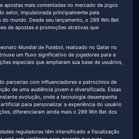
de apostas mais comentadas no mercado de jogos
 setor, impulsionada principalmente pela
es do mundo. Desde seu lançamento, o 289 Win Bet
es de apostas e promoções atrativas que
onato Mundial de Futebol, realizado no Qatar no
trouxe um fluxo significativo de jogadores para a
ções especiais que ampliaram sua base de usuários,
do parcerias com influenciadores e patrocínios de
nção de uma audiência jovem e diversificada. Essas
nstante evolução, onde a tecnologia desempenha
rtificial para personalizar a experiência do usuário
ções, diferenciaram ainda mais o 289 Win Bet dos
ades reguladoras têm intensificado a fiscalização