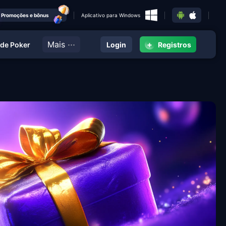
Promoções e bônus
Aplicativo para Windows
···
Mais
+
de Poker
Login
Registros