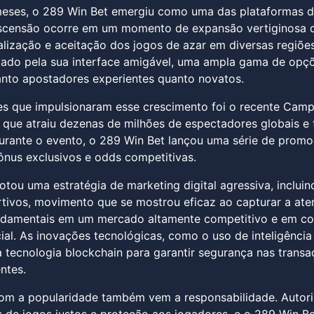
meses, o 289 Win Bet emergiu como uma das plataformas 
ascensão ocorre em um momento de expansão vertiginosa do
alização e aceitação dos jogos de azar em diversas regiõ
ado pela sua interface amigável, uma ampla gama de opçõ
nto apostadores experientes quanto novatos.
s que impulsionaram esse crescimento foi o recente Campe
, que atraiu dezenas de milhões de espectadores globais e 
urante o evento, o 289 Win Bet lançou uma série de promo
nus exclusivos e odds competitivas.
tou uma estratégia de marketing digital agressiva, incluin
tivos, movimento que se mostrou eficaz ao capturar a ate
ndamentais em um mercado altamente competitivo e em co
al. As inovações tecnológicas, como o uso de inteligência a
 tecnologia blockchain para garantir segurança nas transa
ntes.
om a popularidade também vem a responsabilidade. Autorid