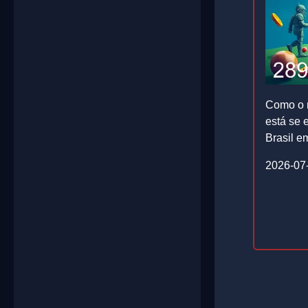
Como o 
está se 
Brasil e
2026-07