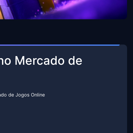
 no Mercado de
do de Jogos Online