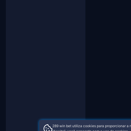
289 win bet utiliza cookies para proporcionar a 