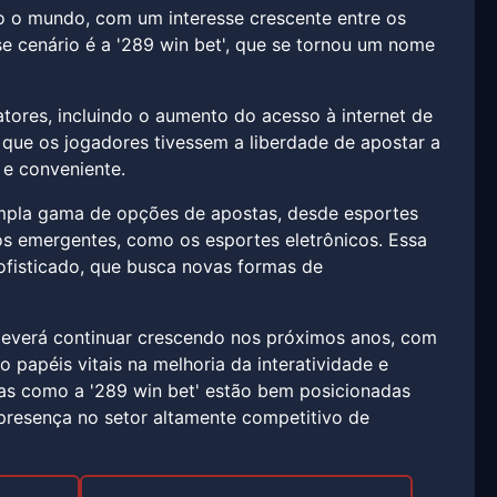
o o mundo, com um interesse crescente entre os
e cenário é a '289 win bet', que se tornou um nome
tores, incluindo o aumento do acesso à internet de
u que os jogadores tivessem a liberdade de apostar a
 e conveniente.
 ampla gama de opções de apostas, desde esportes
os emergentes, como os esportes eletrônicos. Essa
ofisticado, que busca novas formas de
 deverá continuar crescendo nos próximos anos, com
o papéis vitais na melhoria da interatividade e
mas como a '289 win bet' estão bem posicionadas
 presença no setor altamente competitivo de