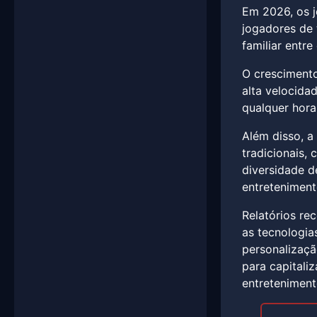
Em 2026, os j
jogadores de 
familiar entr
O crescimento
alta velocida
qualquer hora
Além disso, a
tradicionais,
diversidade d
entreteniment
Relatórios re
as tecnologias
personalizaçã
para capitali
entretenimento