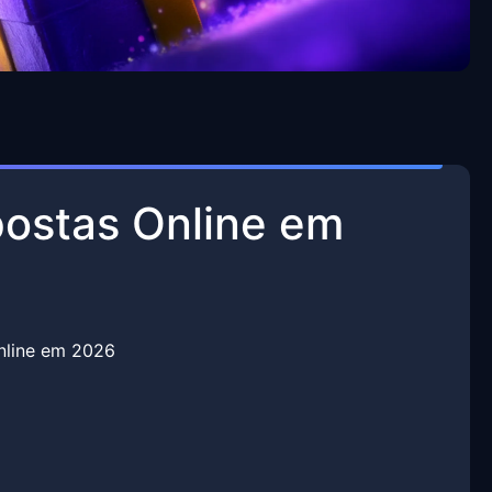
ostas Online em
nline em 2026