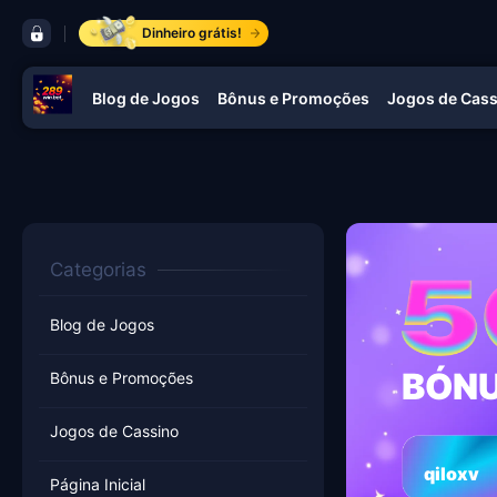
barra de controles 289 win bet
Dinheiro grátis!
Blog de Jogos
Bônus e Promoções
Jogos de Cas
navegação 289 win bet
Categorias
Blog de Jogos
BÓNU
Bônus e Promoções
Jogos de Cassino
qiloxv
Página Inicial