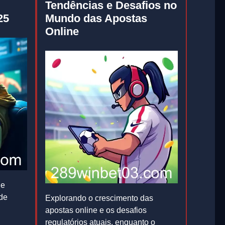
Tendências e Desafios no
25
Mundo das Apostas
Online
 e
de
Explorando o crescimento das
apostas online e os desafios
regulatórios atuais, enquanto o