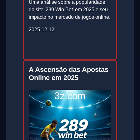
Uma análise sobre a popularidade
do site '289 Win Bet' em 2025 e seu
impacto no mercado de jogos online.
2025-12-12
A Ascensão das Apostas
Online em 2025