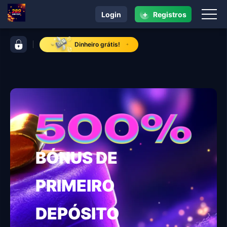
+
Login
Registros
navegação 289 win bet
barra de controles 289 win bet
Dinheiro grátis!
BÓNUS DE
PRIMEIRO
DEPÓSITO