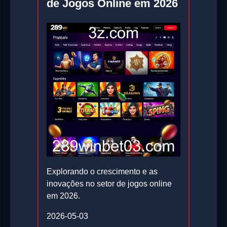
de Jogos Online em 2026
Explorando o crescimento e as
inovações no setor de jogos online
em 2026.
2026-05-03