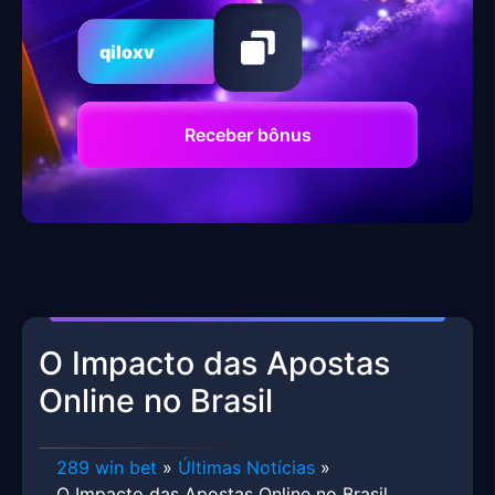
qiloxv
Receber bônus
O Impacto das Apostas
Online no Brasil
289 win bet
»
Últimas Notícias
»
O Impacto das Apostas Online no Brasil