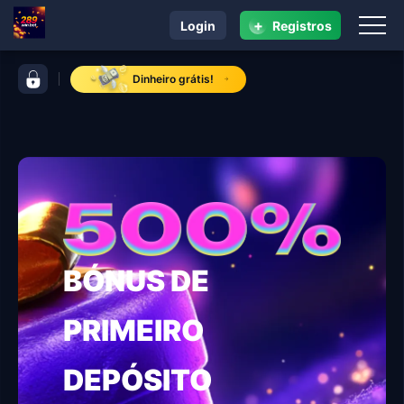
+
Login
Registros
navegação 289 win bet
barra de controles 289 win bet
Dinheiro grátis!
BÓNUS DE
PRIMEIRO
DEPÓSITO