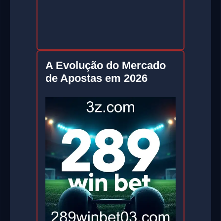
A Evolução do Mercado
de Apostas em 2026