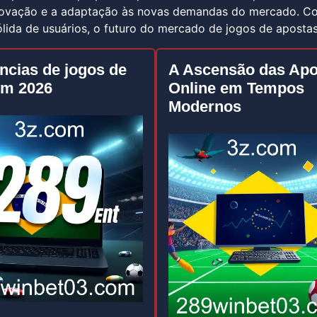
inovação e a adaptação às novas demandas do mercado. C
lida de usuários, o futuro do mercado de jogos de aposta
ncias de jogos de
A Ascensão das Apo
em 2026
Online em Tempos
Modernos