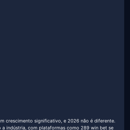
 crescimento significativo, e 2026 não é diferente.
o a indústria, com plataformas como 289 win bet se