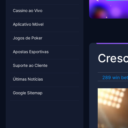
Cassino ao Vivo
Aplicativo Móvel
Jogos de Poker
Apostas Esportivas
Cres
Suporte ao Cliente
289 win be
Últimas Notícias
Google Sitemap