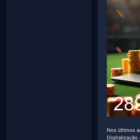
Nos últimos a
Digitalização