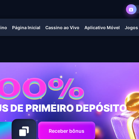
sino
Página Inicial
Cassino ao Vivo
Aplicativo Móvel
Jogos 
S DE PRIMEIRO DEPÓSITO
Receber bônus