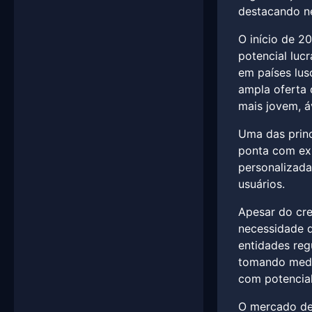
destacando n
O início de 2
potencial luc
em países lus
ampla oferta
mais jovem, áv
Uma das princ
ponta com exp
personalizada
usuários.
Apesar do cre
necessidade d
entidades reg
tomando medid
com potencial
O mercado de