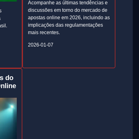
Acompanhe as últimas tendências e
discussões em torno do mercado de
s
apostas online em 2026, incluindo as
a
implicações das regulamentações
sil.
mais recentes.
2026-01-07
s do
nline