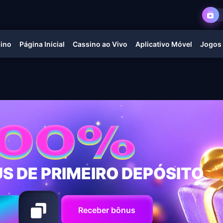
sino
Página Inicial
Cassino ao Vivo
Aplicativo Móvel
Jogos 
S DE PRIMEIRO DEPÓSITO
Receber bônus