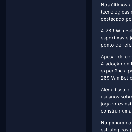
Nos últimos a
tecnológicas 
destacado po
A 289 Win Be
esportivas e 
ponto de refe
Apesar da con
A adoção de t
experiência p
289 Win Bet c
Além disso, a
usuários sobr
jogadores est
construir uma
No panorama a
estratégicas 