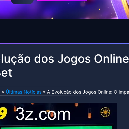
lução dos Jogos Online
Bet
t
»
Últimas Notícias
»
A Evolução dos Jogos Online: O Imp