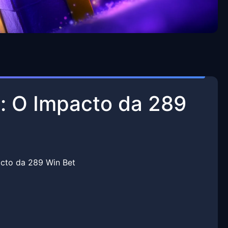
: O Impacto da 289
acto da 289 Win Bet