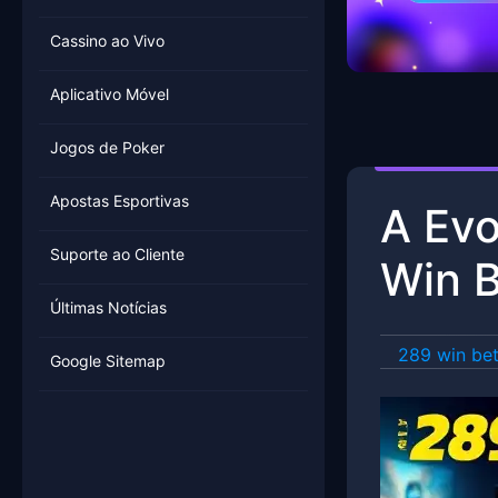
Cassino ao Vivo
Aplicativo Móvel
Jogos de Poker
Apostas Esportivas
A Evo
Suporte ao Cliente
Win 
Últimas Notícias
289 win be
Google Sitemap