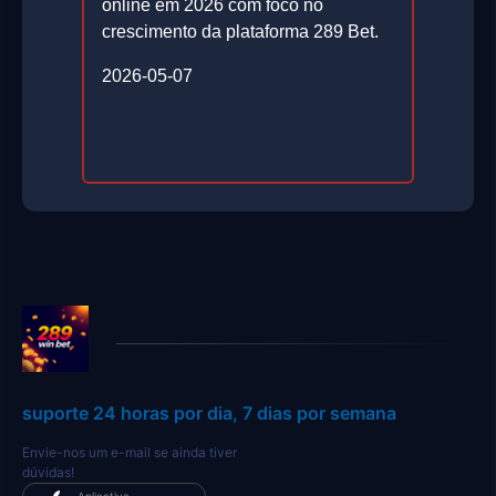
online em 2026 com foco no
crescimento da plataforma 289 Bet.
2026-05-07
suporte 24 horas por dia, 7 dias por semana
Envie-nos um e-mail se ainda tiver
dúvidas!