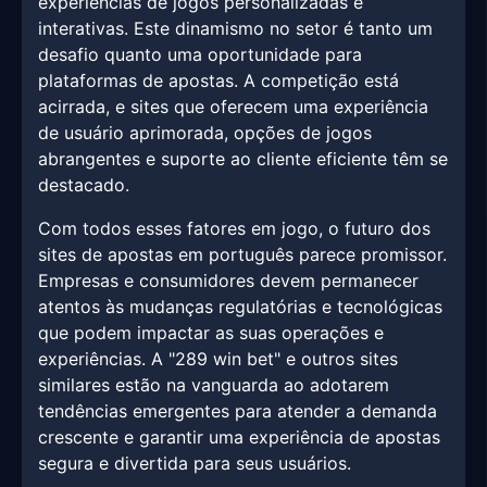
experiências de jogos personalizadas e
interativas. Este dinamismo no setor é tanto um
desafio quanto uma oportunidade para
plataformas de apostas. A competição está
acirrada, e sites que oferecem uma experiência
de usuário aprimorada, opções de jogos
abrangentes e suporte ao cliente eficiente têm se
destacado.
Com todos esses fatores em jogo, o futuro dos
sites de apostas em português parece promissor.
Empresas e consumidores devem permanecer
atentos às mudanças regulatórias e tecnológicas
que podem impactar as suas operações e
experiências. A "289 win bet" e outros sites
similares estão na vanguarda ao adotarem
tendências emergentes para atender a demanda
crescente e garantir uma experiência de apostas
segura e divertida para seus usuários.