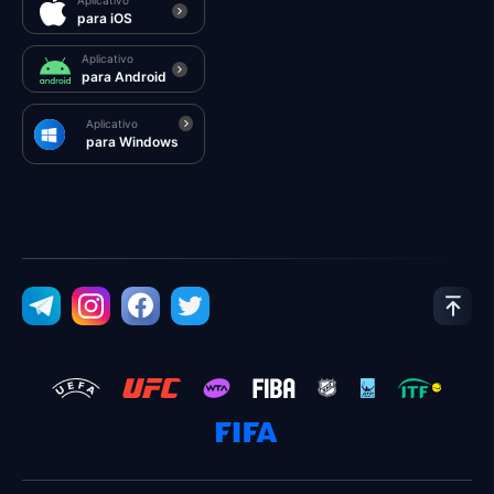
Aplicativo
para iOS
Aplicativo
para Android
Aplicativo
para Windows