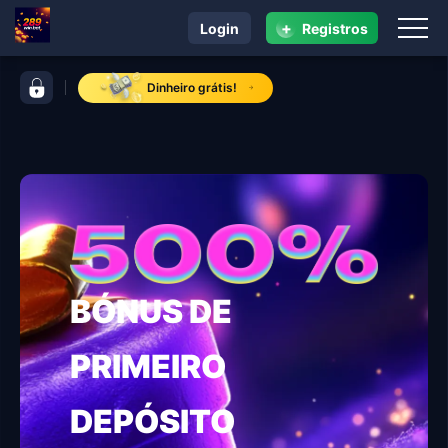
+
Login
Registros
navegação 289 win bet
barra de controles 289 win bet
Dinheiro grátis!
BÓNUS DE
PRIMEIRO
DEPÓSITO