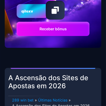
qiloxv
Receber bônus
A Ascensão dos Sites de
Apostas em 2026
289 win bet
»
Últimas Notícias
»
A Ascensão dos Sites de Apostas em 2026