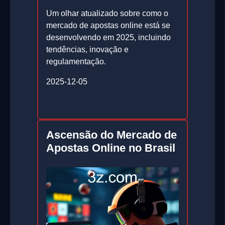
Um olhar atualizado sobre como o
mercado de apostas online está se
desenvolvendo em 2025, incluindo
tendências, inovação e
regulamentação.
2025-12-05
Ascensão do Mercado de
Apostas Online no Brasil