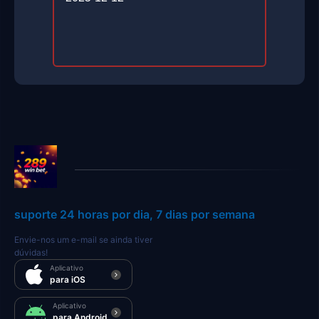
suporte 24 horas por dia, 7 dias por semana
Envie-nos um e-mail se ainda tiver
dúvidas!
Aplicativo
para iOS
Aplicativo
para Android