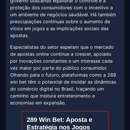
governo buscando equilibrar o controle e a
proteção dos consumidores com o incentivo a
um ambiente de negócios saudável. Há também
preocupações contínuas sobre o aumento de
vícios em jogos e as implicações sociais das
apostas.
Especialistas do setor esperam que o mercado
de apostas online continue a crescer, apoiado
por inovações constantes e um interesse cada
vez maior por parte do público consumidor.
Olhando para o futuro, plataformas como a 289
win bet têm o potencial de moldar as dinâmicas
do comércio digital no Brasil, traçando um
caminho que mistura entretenimento e
economias em expansão.
289 Win Bet: Aposta e
Estratégia nos Jogos